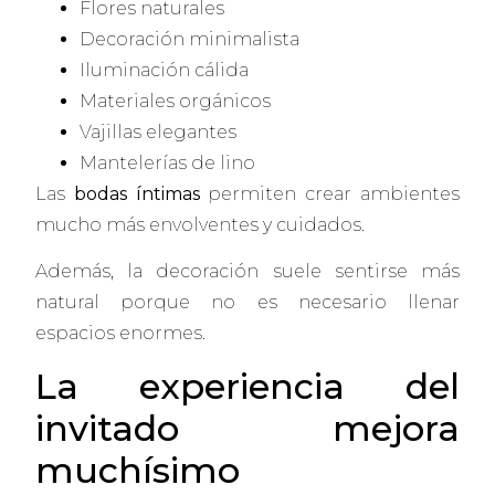
Flores naturales
Decoración minimalista
Iluminación cálida
Materiales orgánicos
Vajillas elegantes
Mantelerías de lino
Las
bodas íntimas
permiten crear ambientes
mucho más envolventes y cuidados.
Además, la decoración suele sentirse más
natural porque no es necesario llenar
espacios enormes.
La experiencia del
invitado mejora
muchísimo