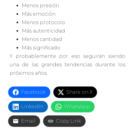
Menos presión
Más emoción
Menos protocolo
Más autenticidad
Menos cantidad
Más significado
Y probablemente por eso seguirán siendo
una de las grandes tendencias durante los
próximos años.
Facebook
Share on X
LinkedIn
WhatsApp
Email
Copy Link