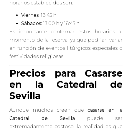
horarios establecidos son:
Viernes:
18:45 h
Sábados:
13:00 h y 18:45 h
Es importante confirmar estos horarios al
momento de la reserva, ya que podrían variar
en función de eventos litúrgicos especiales o
festividades religiosas.
Precios para Casarse
en la Catedral de
Sevilla
Aunque muchos creen que
casarse en la
Catedral de Sevilla
puede ser
extremadamente costoso, la realidad es que