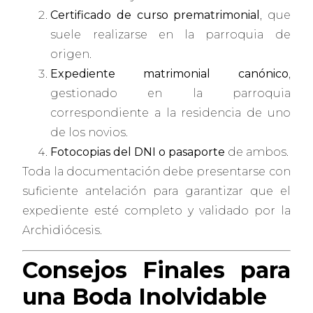
Certificado de curso prematrimonial
, que
suele realizarse en la parroquia de
origen.
Expediente matrimonial canónico
,
gestionado en la parroquia
correspondiente a la residencia de uno
de los novios.
Fotocopias del DNI o pasaporte
de ambos.
Toda la documentación debe presentarse con
suficiente antelación para garantizar que el
expediente esté completo y validado por la
Archidiócesis.
Consejos Finales para
una Boda Inolvidable