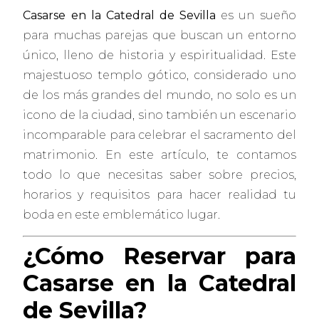
Casarse en la Catedral de Sevilla
es un sueño
para muchas parejas que buscan un entorno
único, lleno de historia y espiritualidad. Este
majestuoso templo gótico, considerado uno
de los más grandes del mundo, no solo es un
icono de la ciudad, sino también un escenario
incomparable para celebrar el sacramento del
matrimonio. En este artículo, te contamos
todo lo que necesitas saber sobre precios,
horarios y requisitos para hacer realidad tu
boda en este emblemático lugar.
¿Cómo Reservar para
Casarse en la Catedral
de Sevilla?