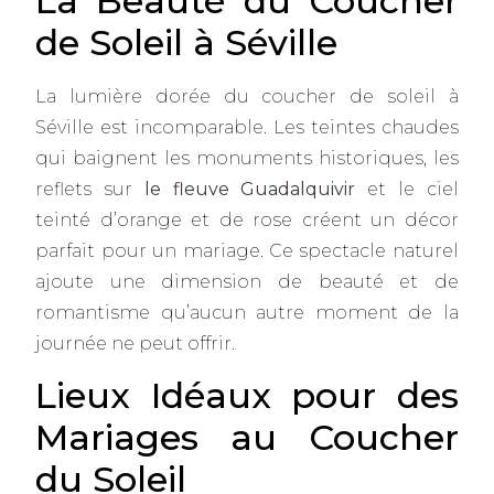
La Beauté du Coucher
de Soleil à Séville
La lumière dorée du coucher de soleil à
Séville est incomparable. Les teintes chaudes
qui baignent les monuments historiques, les
reflets sur
le fleuve Guadalquivir
et le ciel
teinté d’orange et de rose créent un décor
parfait pour un mariage. Ce spectacle naturel
ajoute une dimension de beauté et de
romantisme qu’aucun autre moment de la
journée ne peut offrir.
Lieux Idéaux pour des
Mariages au Coucher
du Soleil