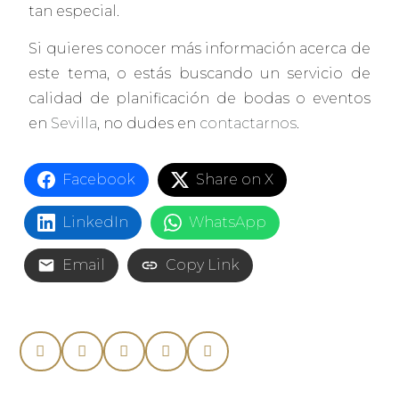
tan especial.
Si quieres conocer más información acerca de
este tema, o estás buscando un servicio de
calidad de planificación de bodas o eventos
en
Sevilla
, no dudes en
contactarnos
.
Facebook
Share on X
LinkedIn
WhatsApp
Email
Copy Link