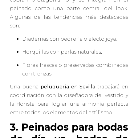
peinado como una parte central del look.
Algunas de las tendencias más destacadas
son:
Diademas con pedrería o efecto joya.
Horquillas con perlas naturales.
Flores frescas o preservadas combinadas
con trenzas.
Una buena
peluquería en Sevilla
trabajará en
coordinación con la diseñadora del vestido y
la florista para lograr una armonía perfecta
entre todos los elementos del estilismo.
3. Peinados para bodas