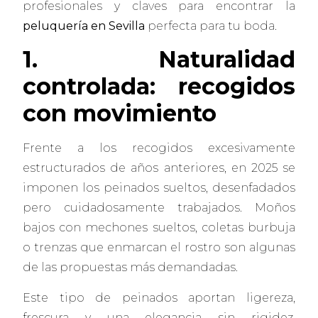
profesionales y claves para encontrar la
peluquería en Sevilla
perfecta para tu boda.
1. Naturalidad
controlada: recogidos
con movimiento
Frente a los recogidos excesivamente
estructurados de años anteriores, en 2025 se
imponen los peinados sueltos, desenfadados
pero cuidadosamente trabajados. Moños
bajos con mechones sueltos, coletas burbuja
o trenzas que enmarcan el rostro son algunas
de las propuestas más demandadas.
Este tipo de peinados aportan ligereza,
frescura y una elegancia sin rigidez,