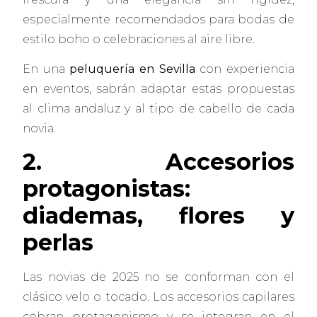
especialmente recomendados para bodas de
estilo boho o celebraciones al aire libre.
En una
peluquería en Sevilla
con experiencia
en eventos, sabrán adaptar estas propuestas
al clima andaluz y al tipo de cabello de cada
novia.
2. Accesorios
protagonistas:
diademas, flores y
perlas
Las novias de 2025 no se conforman con el
clásico velo o tocado. Los accesorios capilares
cobran protagonismo y se integran en el