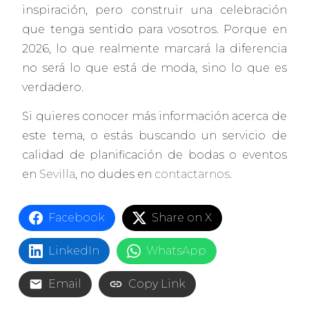
inspiración, pero construir una celebración
que tenga sentido para vosotros. Porque en
2026, lo que realmente marcará la diferencia
no será lo que está de moda, sino lo que es
verdadero.
Si quieres conocer más información acerca de
este tema, o estás buscando un servicio de
calidad de planificación de bodas o eventos
en
Sevilla
, no dudes en
contactarnos
.
Facebook
Share on X
LinkedIn
WhatsApp
Email
Copy Link