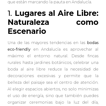
que están marcando la pauta en Andalucía.
1.
Lugares al Aire Libre:
Naturaleza como
Escenario
Una de las mayores tendencias en las
bodas
eco-friendly
en Andalucía es aprovechar al
máximo el entorno natural. Desde fincas
rurales hasta jardines botánicos, celebrar una
boda al aire libre reduce la necesidad de
decoraciones excesivas y permite que la
belleza del paisaje sea el centro de atención.
Al elegir espacios abiertos, no solo minimizas
el uso de energía, sino que también puedes
organizar ceremonias bajo la luz del día,