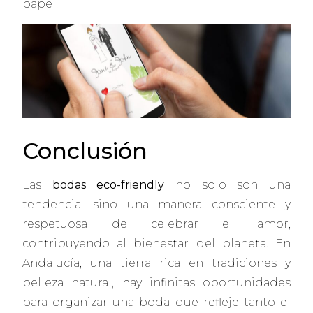
papel.
Conclusión
Las
bodas eco-friendly
no solo son una
tendencia, sino una manera consciente y
respetuosa de celebrar el amor,
contribuyendo al bienestar del planeta. En
Andalucía, una tierra rica en tradiciones y
belleza natural, hay infinitas oportunidades
para organizar una boda que refleje tanto el