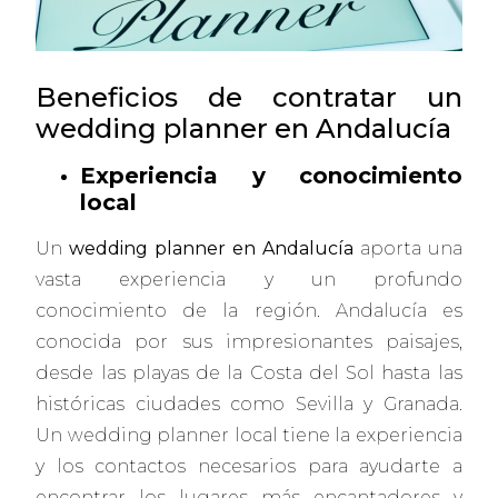
Beneficios de contratar un
wedding planner en Andalucía
Experiencia y conocimiento
local
Un
wedding planner en Andalucía
aporta una
vasta experiencia y un profundo
conocimiento de la región. Andalucía es
conocida por sus impresionantes paisajes,
desde las playas de la Costa del Sol hasta las
históricas ciudades como Sevilla y Granada.
Un wedding planner local tiene la experiencia
y los contactos necesarios para ayudarte a
encontrar los lugares más encantadores y