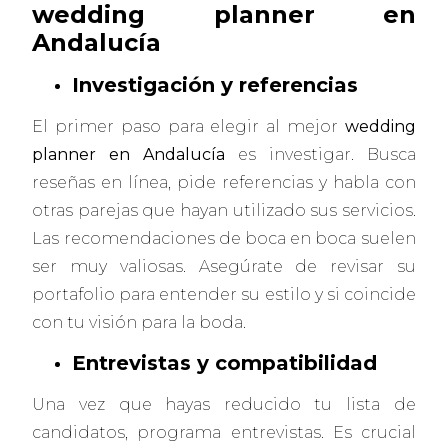
wedding planner en
Andalucía
Investigación y referencias
El primer paso para elegir al mejor
wedding
planner en Andalucía
es investigar. Busca
reseñas en línea, pide referencias y habla con
otras parejas que hayan utilizado sus servicios.
Las recomendaciones de boca en boca suelen
ser muy valiosas. Asegúrate de revisar su
portafolio para entender su estilo y si coincide
con tu visión para la boda.
Entrevistas y compatibilidad
Una vez que hayas reducido tu lista de
candidatos, programa entrevistas. Es crucial